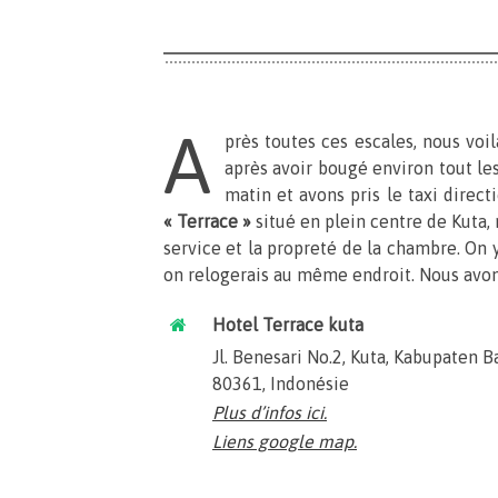
A
près toutes ces escales, nous voil
après avoir bougé environ tout les
matin et avons pris le taxi direc
« Terrace »
situé en plein centre de Kuta, 
service et la propreté de la chambre. On
on relogerais au même endroit. Nous avons
Hotel Terrace kuta
Jl. Benesari No.2, Kuta, Kabupaten B
80361, Indonésie
Plus d’infos ici.
Liens google map.