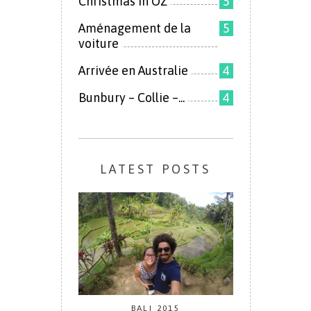
Christmas in OZ
5
Aménagement de la
5
voiture
Arrivée en Australie
4
Bunbury – Collie –...
4
LATEST POSTS
BALI 2015